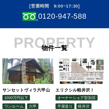
[営業時間 9:00~17:30]
0120-947-588
PROPERTY
物件一覧
サンセットヴィラ六甲山
エリクシル軽井沢Ⅰ
1000万円以下
オーナーシェア型別荘
ワンルーム
六甲
平屋造り
軽井沢