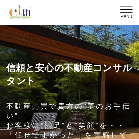
MENU
信頼と安心の不動産コンサル
タント
不動産売買で貴方の”夢のお手伝
>
い”
お客様に”満足”と”笑顔”を・・
「任せてよかった」を実感して