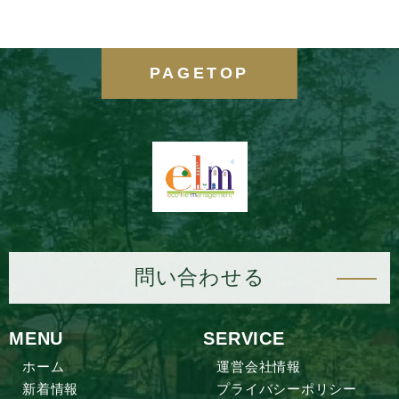
本当です。当社は戸建売買で長年積み重ねたノ
ウハウがあるため、築年数が経過した家を現在
A
の入居希望者のニーズに合わせて生まれ変わら
PAGETOP
せることで、建物寿命を最大限に生かしていま
す。
問い合わせる
MENU
SERVICE
ホーム
運営会社情報
新着情報
プライバシーポリシー